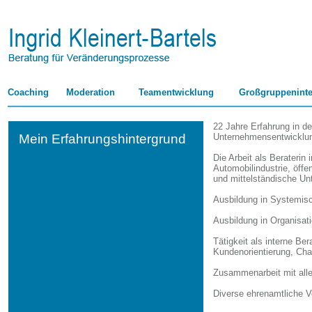
Coaching
Moderation
Teamentwicklung
Großgruppeninte
22 Jahre Erfahrung in d
Mein Erfahrungshintergrund
Unternehmensentwicklun
Die Arbeit als Berateri
Automobilindustrie, öff
und mittelständische Un
Ausbildung in Systemisch
Ausbildung in Organisat
Tätigkeit als interne B
Kundenorientierung, Ch
Zusammenarbeit mit alle
Diverse ehrenamtliche V